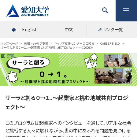
English
中文
リンク一覧
トップページ
>
就職・キャリア支援
>
キャリア支援センターのご紹介
>
CAREER FIELD
>
サーラと創る０→１。～起業家と挑む地域共創プロジェクト～≪2026≫
サーラと創る０→１。～起業家と挑む地域共創プロジ
ェクト～
このプログラムは起業家へのインタビューを通して、リアルな社会
と挑戦する人々に触れながら、世の中にあふれる問題を見つける