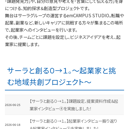
「課題発見力」や、自分の意見や考えを「言葉にして伝える力」を身
につける、知的探求＆創造型プロジェクトです。
舞台はサーラグループの運営するemCAMPUS STUDIO。転職や
起業、副業など、新しいキャリアに挑戦する方々が集まるこの場所
で、起業家へのインタビューを行います。
その後、チームごとに課題を設定し、ビジネスアイデアを考え、起
業家に提案します。
サーラと創る０→１。～起業家と挑
む地域共創プロジェクト～
【サーラと創る０→１。】課題設定、提案資料作成＆起
2026-06-25
業家インタビュー④を実施しました！
【サーラと創る０→１。】起業家インタビュー振り返り
2026-06-18
＆起業家インタビュー③を実施しました！