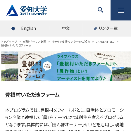
English
中文
リンク一覧
トップページ
>
就職・キャリア支援
>
キャリア支援センターのご紹介
>
CAREER FIELD
>
豊根村いただきファーム
豊根村いただきファーム
本プログラムでは、豊根村をフィールドとし、自治体とプロモーシ
ョン企業と連携して「農」をテーマに地域創生を考えるプログラム
となります。具体的には、「田んぼオーナー」せいどを活用し、現地