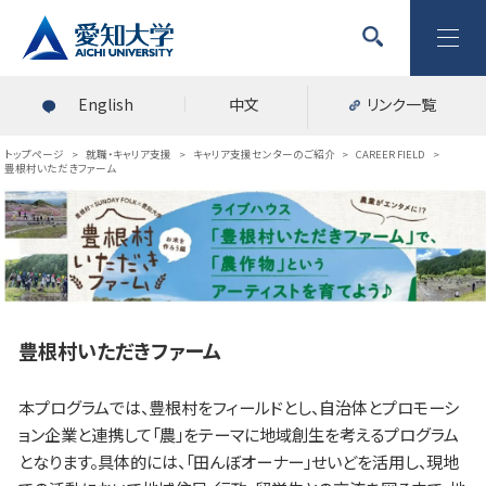
English
中文
リンク一覧
トップページ
>
就職・キャリア支援
>
キャリア支援センターのご紹介
>
CAREER FIELD
>
豊根村いただきファーム
豊根村いただきファーム
本プログラムでは、豊根村をフィールドとし、自治体とプロモーシ
ョン企業と連携して「農」をテーマに地域創生を考えるプログラム
となります。具体的には、「田んぼオーナー」せいどを活用し、現地