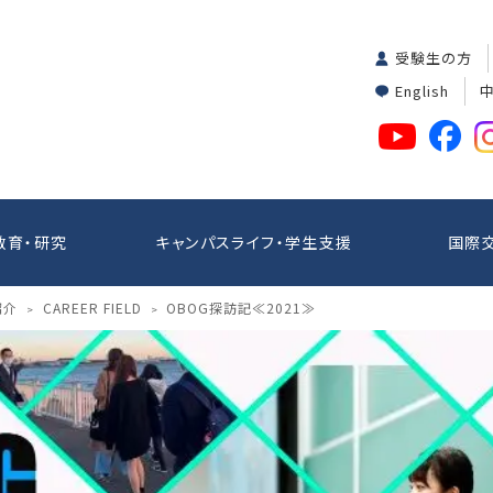
受験生の方
English
教育・研究
キャンパスライフ・学生支援
国際
紹介
CAREER FIELD
OBOG探訪記≪2021≫
>
>