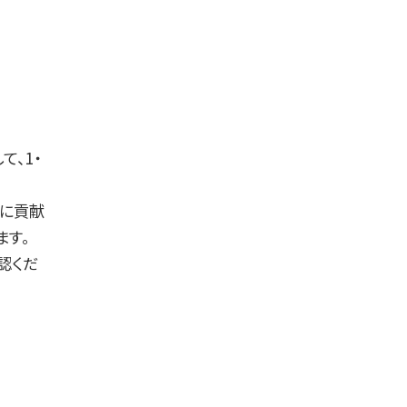
て、1・
解に貢献
ます。
認くだ