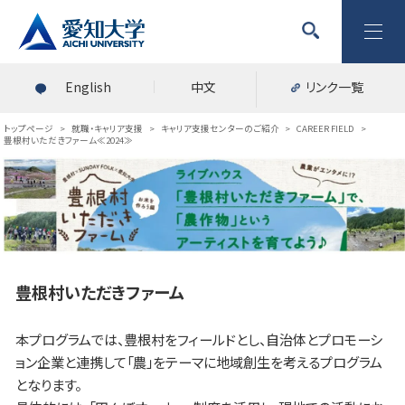
English
中文
リンク一覧
トップページ
>
就職・キャリア支援
>
キャリア支援センターのご紹介
>
CAREER FIELD
>
豊根村いただきファーム≪2024≫
豊根村いただきファーム
本プログラムでは、豊根村をフィールドとし、自治体とプロモーシ
ョン企業と連携して「農」をテーマに地域創生を考えるプログラム
となります。