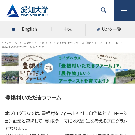
English
中文
リンク一覧
トップページ
>
就職・キャリア支援
>
キャリア支援センターのご紹介
>
CAREER FIELD
>
豊根村いただきファーム≪2024≫
豊根村いただきファーム
本プログラムでは、豊根村をフィールドとし、自治体とプロモーシ
ョン企業と連携して「農」をテーマに地域創生を考えるプログラム
となります。