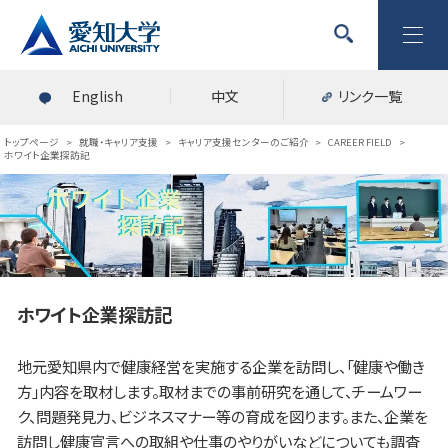
English
中文
リンク一覧
トップページ
>
就職・キャリア支援
>
キャリア支援センターのご紹介
>
CAREER FIELD
>
ホワイト企業探訪記
ホワイト企業探訪記
地元愛知県内で健康経営を実施する企業を訪問し、「健康や働き
方」内容を取材します。取材までの事前研究を通して、チームワー
ク、問題発見力、ビジネスマナー等の育成を図ります。また、企業を
訪問し健康宣言への取組や仕事のやりがいなどについても調査