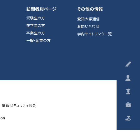
訪問者別ページ
その他の情報
受験生の方
愛知大学通信
在学生の方
お問い合わせ
卒業生の方
学内サイトリンク一覧
一般・企業の方
受
在
卒
一
情報セキュリティ部会
ion
ご