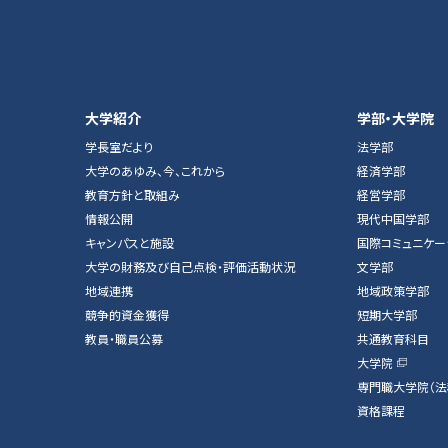
大学紹介
学部・大学院
学長室だより
法学部
大学のあゆみ、今、これから
経済学部
教育方針と取組み
経営学部
情報公開
現代中国学部
キャンパスと施設
国際コミュニケー
大学の財務及び自己点検・評価活動状況
文学部
地域連携
地域政策学部
競争的資金獲得
短期大学部
教員・職員公募
共通教育科目
大学院
専門職大学院（法
資格課程