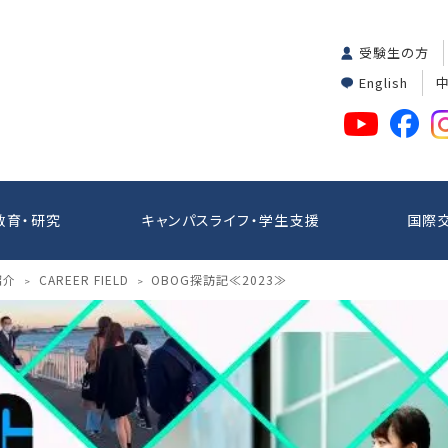
受験生の方
English
教育・研究
キャンパスライフ・学生支援
国際
紹介
CAREER FIELD
OBOG探訪記≪2023≫
>
>