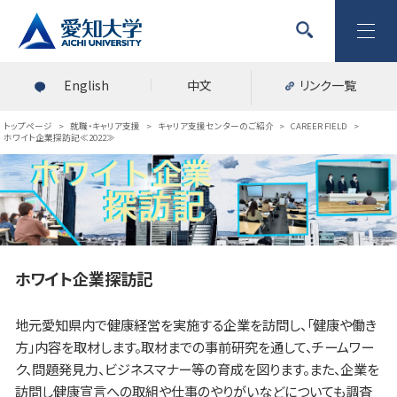
English
中文
リンク一覧
トップページ
>
就職・キャリア支援
>
キャリア支援センターのご紹介
>
CAREER FIELD
>
ホワイト企業探訪記≪2022≫
ホワイト企業探訪記
地元愛知県内で健康経営を実施する企業を訪問し、「健康や働き
方」内容を取材します。取材までの事前研究を通して、チームワー
ク、問題発見力、ビジネスマナー等の育成を図ります。また、企業を
訪問し健康宣言への取組や仕事のやりがいなどについても調査