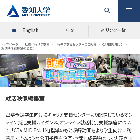
English
中文
リンク一覧
トップページ
>
就職・キャリア支援
>
キャリア支援センターのご紹介
>
CAREER FIELD
>
就活映像編集室≪2020≫
就活映像編集室
22卒予定学生向けにキャリア支援センターより配信しているオン
ライン就活支援ガイダンス、オンライン就活特別支援講座につい
て、「CTV MID ENJIN」指導のもと収録動画をより学生向けに利
活用できるような公開手段を企画・立案し成果物として実現させ