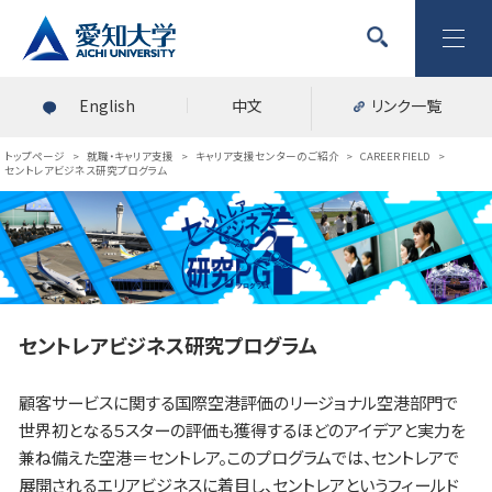
English
中文
リンク一覧
トップページ
>
就職・キャリア支援
>
キャリア支援センターのご紹介
>
CAREER FIELD
>
セントレアビジネス研究プログラム
セントレアビジネス研究プログラム
顧客サービスに関する国際空港評価のリージョナル空港部門で
世界初となる５スターの評価も獲得するほどのアイデアと実力を
兼ね備えた空港＝セントレア。このプログラムでは、セントレアで
展開されるエリアビジネスに着目し、セントレアというフィールド