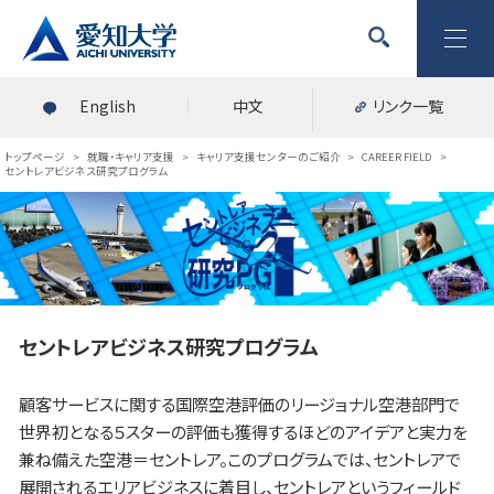
English
中文
リンク一覧
トップページ
>
就職・キャリア支援
>
キャリア支援センターのご紹介
>
CAREER FIELD
>
セントレアビジネス研究プログラム
セントレアビジネス研究プログラム
顧客サービスに関する国際空港評価のリージョナル空港部門で
世界初となる５スターの評価も獲得するほどのアイデアと実力を
兼ね備えた空港＝セントレア。このプログラムでは、セントレアで
展開されるエリアビジネスに着目し、セントレアというフィールド