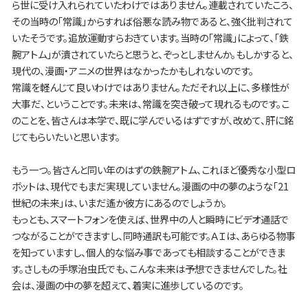
ら世に受け入れられていたわけではありません。連載されていたころ、
その当時の「常識」からすれば俗悪な読み物であると、強く批判されて
いたそうです。追放運動すらおきています。当時の「常識」によって、「鉄
腕アトム」が潰されていたらと思うと、ぞっとしませんか。もしかすると、
現代の、漫画・アニメの世界はなかったかもしれないのです。
常識を軽んじて良いわけではありません。ただそれ以上に、多様性が
大事だ、ということです。未来は、常識を突き破って現れるものです。こ
のことを、皆さんは本学で、既に学んでいるはずですが、改めて、肝に銘
じてもらいたいと思います。
もう一つ。皆さんと同い年のはずの鉄腕アトム、これほど優秀な小型ロ
ボットは、現代でもまだ実現していません。漫画の中の夢のような「21
世紀の未来」は、いまだ遙か彼方にあるのでしょうか。
もっとも、スマートフォンを使えば、世界中の人と瞬時にビデオ通話で
つながることができますし、同時通訳も可能です。ＡＩは、あらゆる物事
を知っていますし、個人的な悩み事であっても相談することができま
す。さしもの手塚治虫氏でも、こんな未来は予想できませんでした。社
会は、漫画の中の夢を超えて、着実に進歩しているのです。