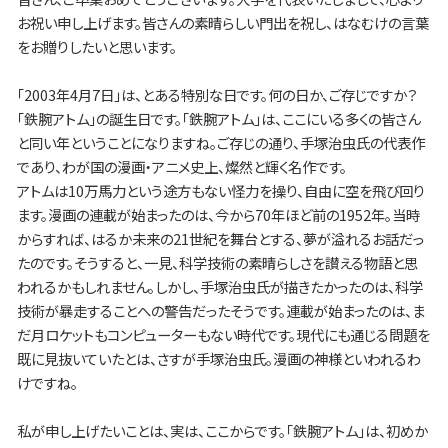
お祝い申し上げます。皆さんの素晴らしい門出を祝し、はなむけの言葉
をお贈りしたいと思います。
「2003年4月7日」は、とある特別な日です。何の日か、ご存じですか？
「鉄腕アトム」の誕生日です。「鉄腕アトム」は、ここにいる多くの皆さん
と同い年ということになりますね。ご存じの通り、手塚治虫氏の代表作
であり、わが国の漫画・アニメ史上、燦然と輝く名作です。
アトムは10万馬力という途方もない怪力を操り、自由に空を飛び回り
ます。漫画の連載が始まったのは、今から70年ほど前の1952年。当時
からすれば、はるか未来の21世紀を舞台とする、夢が溢れるお話だっ
たのです。そうすると、一見、科学技術の素晴らしさを讃える物語と思
われるかもしれません。しかし、手塚治虫氏が描きたかったのは、科学
技術が暴走することへの警告だったそうです。連載が始まったのは、ま
だ月ロケットもコンピューターもない時代です。現代にも通じる問題を
既に見抜いていたとは、さすが手塚治虫氏。漫画の神様といわれるわ
けですね。
私が申し上げたいことは、実は、ここからです。「鉄腕アトム」は、初めか