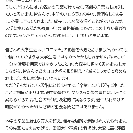
そして、皆さんには、お祝いの言葉だけでなく、感謝の言葉もお贈りし
たいと思います。皆さんは、本学のプログラムの中で、素晴らしく成長
し、卒業に至ってくれました。成長していく姿を見ることができるのが、
大学に携わる私たち教員、そして事務職員にとって、この上ない喜びな
のです。ありがとう。心から、感謝を申し上げたいと思います。
皆さんの大学生活は、「コロナ禍」の影響を大きく受けました。かつて思
い描いていたような大学生活ではなかったかもしれません。私たちが
十分な環境を用意できなかったことは、大変申し訳なく思います。しか
しながら、皆さんはあのコロナ禍を乗り越え、学業をしっかりと修めら
れました。実に素晴らしいと思います。
ただ「学んだ」という段階にとどまらずに、「卒業」という段階に達した
ことに意味があります。途中の景色と、やり切った後の景色は、まったく
異なるからです。社会の評価も決定的に異なります。途中どれだけの
時間がかかったかは、さほど重要な問題ではありません。
本学の卒業生は１６万人を超え、様々な場所で活躍されておられます。
その先輩たちのおかげで、「愛知大学卒業」の看板は、大変に高く評価