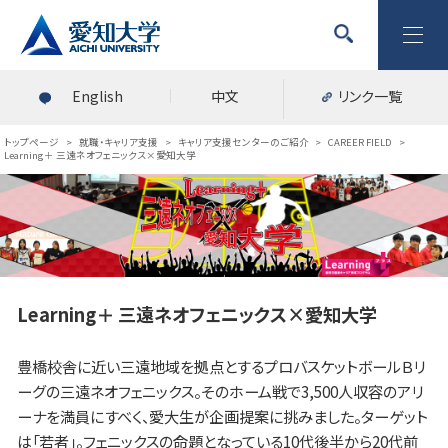
English
中文
リンク一覧
トップページ
>
就職・キャリア支援
>
キャリア支援センターのご紹介
>
CAREER FIELD
>
Learning＋ 三遠ネオフェニックス×愛知大学
Learning＋ 三遠ネオフェニックス×愛知大学
豊橋校舎に近い三遠地域を拠点とするプロバスケットボールＢリ
ーグの三遠ネオフェニックス。そのホーム戦で3,500人収容のアリ
ーナを満員にすべく、愛大生が企画提案に挑みました。ターゲット
は「若者」。フェニックスの命題となっている10代後半から20代前