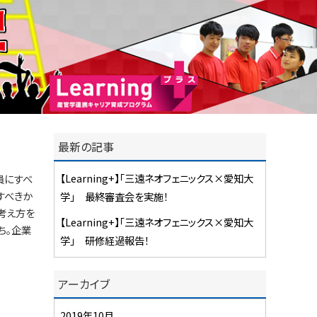
最新の記事
【Learning+】「三遠ネオフェニックス×愛知大
員にすべ
すべきか
学」 最終審査会を実施！
考え方を
【Learning+】「三遠ネオフェニックス×愛知大
ち。企業
学」 研修経過報告！
アーカイブ
2019年10月