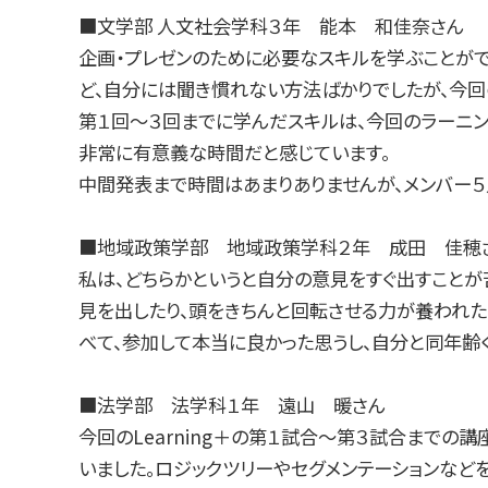
■文学部 人文社会学科３年 能本 和佳奈さん
企画・プレゼンのために必要なスキルを学ぶことがで
ど、自分には聞き慣れない方法ばかりでしたが、今回
第１回～３回までに学んだスキルは、今回のラーニン
非常に有意義な時間だと感じています。
中間発表まで時間はあまりありませんが、メンバー５
■地域政策学部 地域政策学科２年 成田 佳穂
私は、どちらかというと自分の意見をすぐ出すことが
見を出したり、頭をきちんと回転させる力が養われ
べて、参加して本当に良かった思うし、自分と同年齢
■法学部 法学科１年 遠山 暖さん
今回のLearning＋の第１試合～第３試合までの
いました。ロジックツリーやセグメンテーションな