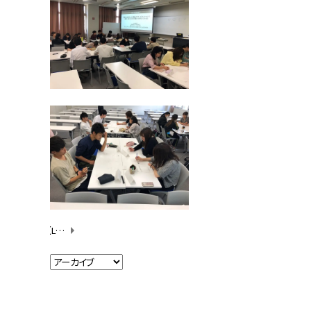
【Learning+】「三遠ネオフェニックス×愛知大学」 最終審査会を実施！