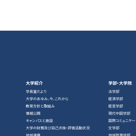
大学紹介
学部・大学院
学長室だより
法学部
大学のあゆみ、今、これから
経済学部
教育方針と取組み
経営学部
情報公開
現代中国学部
キャンパスと施設
国際コミュニケー
大学の財務及び自己点検・評価活動状況
文学部
地域連携
地域政策学部