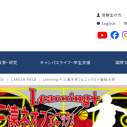
受験生の方
English
教育・研究
キャンパスライフ・学生支援
国際
紹介
CAREER FIELD
Learning＋ 三遠ネオフェニックス×愛知大学
>
>