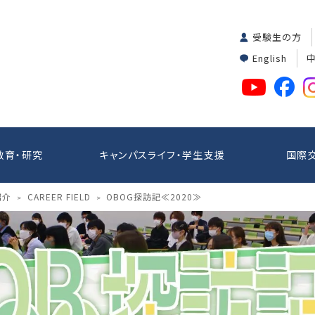
受験生の方
English
教育・研究
キャンパスライフ・学生支援
国際
紹介
CAREER FIELD
OBOG探訪記≪2020≫
>
>