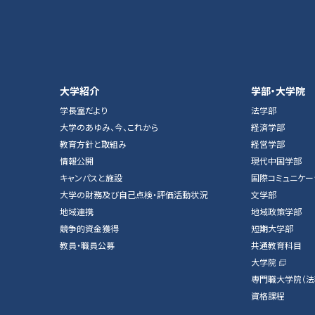
大学紹介
学部・大学院
学長室だより
法学部
大学のあゆみ、今、これから
経済学部
教育方針と取組み
経営学部
情報公開
現代中国学部
キャンパスと施設
国際コミュニケー
大学の財務及び自己点検・評価活動状況
文学部
地域連携
地域政策学部
競争的資金獲得
短期大学部
教員・職員公募
共通教育科目
大学院
専門職大学院（法
資格課程