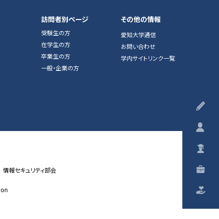
訪問者別ページ
その他の情報
受験生の方
愛知大学通信
在学生の方
お問い合わせ
卒業生の方
学内サイトリンク一覧
一般・企業の方
受
在
卒
一
情報セキュリティ部会
ion
ご