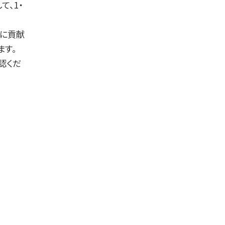
て、1・
解に貢献
ます。
認くだ
▲ページTOP