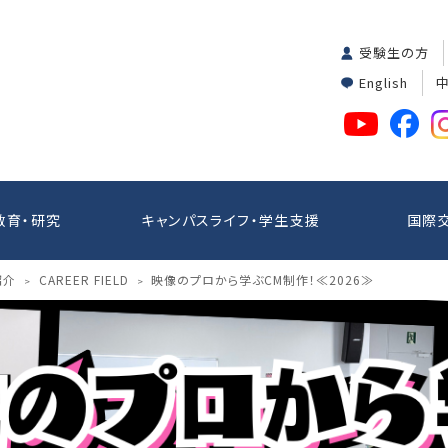
受験生の方
English
教育・研究
キャンパスライフ・学生支援
国際
紹介
CAREER FIELD
映像のプロから学ぶCM制作！≪2026≫
>
>