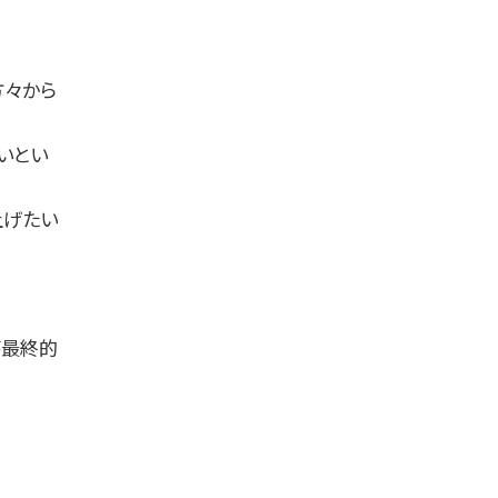
方々から
いとい
上げたい
が最終的