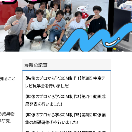
最新の記事
【映像のプロから学ぶCM制作！】第8回 中京テ
を知ること
レビ見学会を行いました！
【映像のプロから学ぶCM制作！】第7回 動画成
果発表を行いました！
いう成果物
【映像のプロから学ぶCM制作！】第6回 映像編
界研究、
集の基礎研修③を行いました！