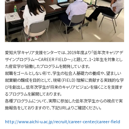
愛知大学キャリア支援センターでは、2019年度より「低年次キャリアデ
ザインプログラム～CAREER FIELD～」と題して、1・2年生を対象とし
た産官学が協働したプログラムを開発しています。
就職をゴールとしない形で、学生の社会人基礎力の養成や、望ましい
就業観の醸成を目的として、現場（FIELD）理解に貢献する実践的な学
びを創出し、低年次学生が将来のキャリアビジョンを描くことを支援す
るプログラムを展開しております。
各種プログラムについて、実際に参加した低年次学生からの視点で実
施報告をしておりますので、下記URLよりご確認ください。
http://www.aichi-u.ac.jp/recruit/career-center/career-field