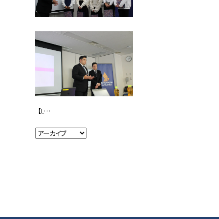
【Learning+】「シンガポール航空＆セントレア」中間発表会を開催！