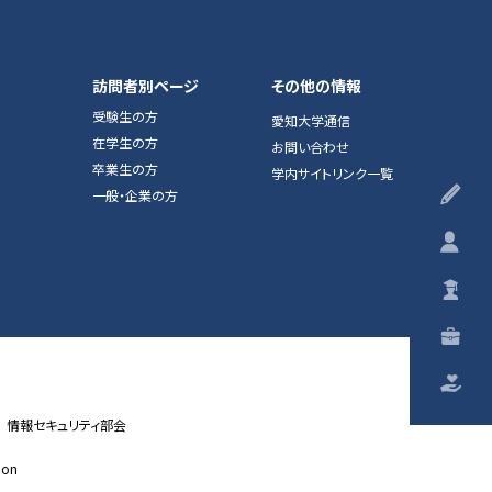
訪問者別ページ
その他の情報
受験生の方
愛知大学通信
在学生の方
お問い合わせ
卒業生の方
学内サイトリンク一覧
受
一般・企業の方
在
卒
一
ご
情報セキュリティ部会
ion