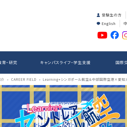
受験生の方
English
教育・研究
キャンパスライフ・学生支援
国際
紹介
CAREER FIELD
Learning+シンガポール航空＆中部国際空港×愛知
>
>