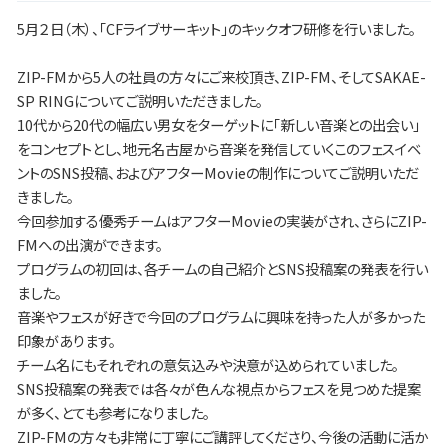
5月２日（木）、「CFライブサーキット」のキックオフ研修を行いました。
ZIP-FMから5人の社員の方々にご来校頂き、ZIP-FM、そしてSAKAE-
SP RINGについてご説明いただきました。
10代から20代の幅広い男女をターゲットに「新しい音楽との出会い」
をコンセプトとし、地元名古屋から音楽を発信していくこのフェスイベ
ントのSNS投稿、およびアフターMovieの制作についてご説明いただ
きました。
今回参加する優秀チームはアフターMovieの実装がされ、さらにZIP-
FMへの出演ができます。
プログラムの初回は、各チームの自己紹介とSNS投稿案の発表を行い
ました。
音楽やフェスが好きで今回のプログラムに興味を持った人が多かった
印象があります。
チーム名にもそれぞれの意気込みや決意が込められていました。
SNS投稿案の発表では各々が色んな視点からフェスを見つめた提案
が多く、とても参考になりました。
ZIP-FMの方々も非常に丁寧にご講評してくださり、今後の活動に活か