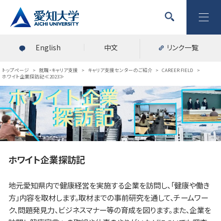
English
中文
リンク一覧
トップページ
>
就職・キャリア支援
>
キャリア支援センターのご紹介
>
CAREER FIELD
>
ホワイト企業探訪記≪2023≫
ホワイト企業探訪記
地元愛知県内で健康経営を実施する企業を訪問し、「健康や働き
方」内容を取材します。取材までの事前研究を通して、チームワー
ク、問題発見力、ビジネスマナー等の育成を図ります。また、企業を