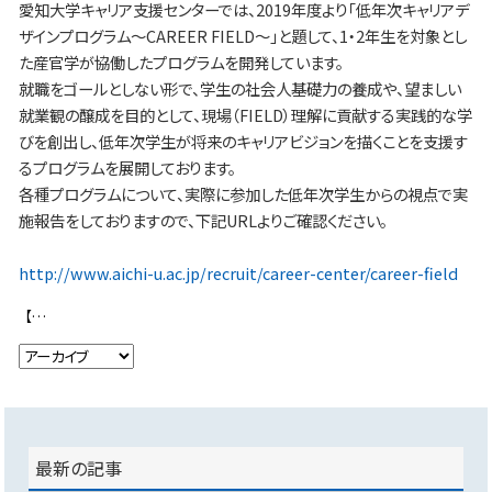
愛知大学キャリア支援センターでは、2019年度より「低年次キャリアデ
ザインプログラム～CAREER FIELD～」と題して、1・2年生を対象とし
た産官学が協働したプログラムを開発しています。
就職をゴールとしない形で、学生の社会人基礎力の養成や、望ましい
就業観の醸成を目的として、現場（FIELD）理解に貢献する実践的な学
びを創出し、低年次学生が将来のキャリアビジョンを描くことを支援す
るプログラムを展開しております。
各種プログラムについて、実際に参加した低年次学生からの視点で実
施報告をしておりますので、下記URLよりご確認ください。
http://www.aichi-u.ac.jp/recruit/career-center/career-field
【イオンモール豊川 商業施設販促施策企画立案】 第一回研修が実施されました
最新の記事