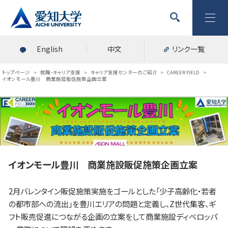
English
中文
リンク一覧
トップページ
>
就職・キャリア支援
>
キャリア支援センターのご紹介
>
CAREER FIELD
>
イオンモール豊川 商業施設販促施策企画立案
イオンモール豊川 商業施設販促施策企画立案
2月バレンタイン販促施策実施をゴールとした「少子高齢化・若者
の都市部への流出」を豊川エリアの問題と定義し、Z世代集客、ギ
フト販売促進につながる企画の立案をして商業施設ディベロッパ