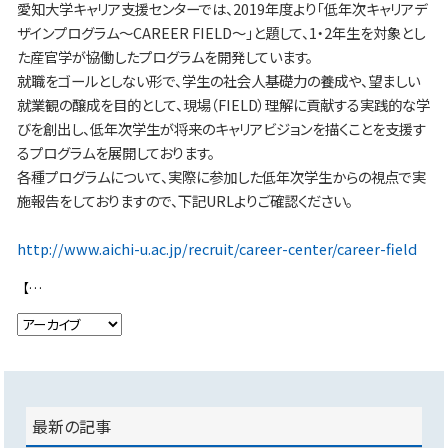
愛知大学キャリア支援センターでは、2019年度より「低年次キャリアデ
ザインプログラム～CAREER FIELD～」と題して、1・2年生を対象とし
た産官学が協働したプログラムを開発しています。
就職をゴールとしない形で、学生の社会人基礎力の養成や、望ましい
就業観の醸成を目的として、現場（FIELD）理解に貢献する実践的な学
びを創出し、低年次学生が将来のキャリアビジョンを描くことを支援す
るプログラムを展開しております。
各種プログラムについて、実際に参加した低年次学生からの視点で実
施報告をしておりますので、下記URLよりご確認ください。
http://www.aichi-u.ac.jp/recruit/career-center/career-field
【イオンモール豊川 商業施設販促施策企画立案】 第一回研修が実施されました
最新の記事