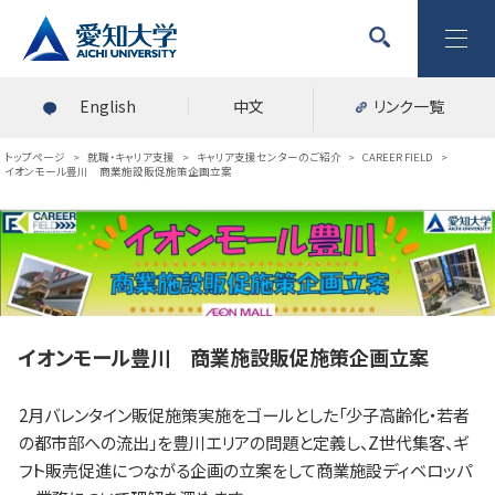
English
中文
リンク一覧
トップページ
>
就職・キャリア支援
>
キャリア支援センターのご紹介
>
CAREER FIELD
>
イオンモール豊川 商業施設販促施策企画立案
イオンモール豊川 商業施設販促施策企画立案
2月バレンタイン販促施策実施をゴールとした「少子高齢化・若者
の都市部への流出」を豊川エリアの問題と定義し、Z世代集客、ギ
フト販売促進につながる企画の立案をして商業施設ディベロッパ