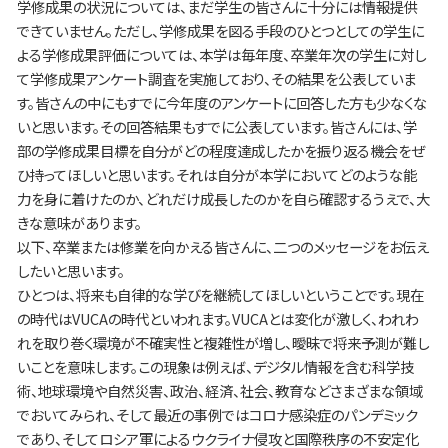
学修成果の状況については、まだ学生の皆さんに十分には情報提供
できていません。ただし、学修成果を図る手段のひとつとしての学生に
よる学修成果評価については、本学は毎年度、卒業年次の学生に対し
て学修成果アンケート調査を実施しており、その結果を公表していま
す。皆さんの中にもすでに今年度のアンケートに回答した方も少なくな
いと思います。その回答結果もすでに公表しています。皆さんには、学
部の学修成果目標を自分がどの程度達成したかを振り返る機会をぜ
ひ持ってほしいと思います。それは自分が本学においてどのような能
力を身に着けたのか、どれだけ成長したのかを自ら確認するうえで、大
きな意味があります。
以下、卒業または修業を向かえる皆さんに、二つのメッセージをお伝え
したいと思います。
ひとつは、将来も自律的な学びを継続してほしいということです。現在
の時代はVUCAの時代といわれます。VUCAとは変化が激しく、われわ
れを取り巻く環境が不確実性と複雑性が増し、曖昧で将来予測が難し
いことを意味します。この現象は例えば、デジタル情報を含む科学技
術、地球環境や自然災害、政治、経済、社会、教育などさまざまな領域
でおいてみられ、そして最近の事例ではコロナ感染症のパンデミック
であり、そしてロシア軍によるウクライナ侵攻と国際秩序の不安定化