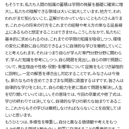
もそうです。私たち人間の知識の蓄積は学問の発展を基礎に確実に増
大し、私たちの理解できる領域は大いに拡大しています。他方で、われ
われがまだ知らないこと、正解がわかっていないこともたくさんありま
す。これからの将来の行方をこれまでの経験や考え方の単なる延長線
上にあるものと想定することはできません。こうしたなかで、私たちに
基本的に求められるのは、これまでの学問の知識を吸収しつつ、環境
の変化に柔軟に自ら対応できるように自律的な学びを継続していくこ
とと考えられます。それはつまり自らが学んだ専門分野分野に関わら
ず、学んだ知識を参考にしつつ、自ら問題を見出し、自らの頭で問題に
ついて、発生理由や性格・役割・影響等について証拠をもとづき論理的
に説明し、一定の解答を導き出し対応することです。みなさんは今後
も、新たなものを含めてさまざまな問題に直面するはずです。皆さんは
自律的な学びをとおして、自らの能力を更に高めて問題を解決し人生
を切り開いていってほしい。その意味では、今回の卒業式や修了式は、
学びの終わりでは決してなく、自律的な学びの新たな始まりであるこ
と、これからもその学びは継続しなければならないことを自覚してほ
しいと思います。
もうひとつは、多様性を尊重し、自分と異なる価値観や考えをもつ
人々や異なる領域と触れ合い、相互に交流することの重要性です。こ