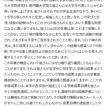
た大学院研究科、専門職大学院の皆さんには大学を代表して心からお
祝いを申し上げます。皆さんはそれぞれの学生生活のなかで、多くのこ
とを学び多くの人々と交流し、成長したことと思います。この学びと交
流、成長の経験はきっとこれからの皆さんの人生において貴重な財産
になるに違いありません。皆さんは2020年春以来、これまで体験した
ことのないコロナ禍の環境のなかにあり、出会いや交流の活動が制限
され、さまざまな不安やご苦労をされたことと思います。コロナ禍の状
況は、未だ収束するには至っていませんが、この経験も感染リスクの抑
制、学びや仕事と感染防止の両立のためにどうしたらよいかを考え、行
動するうえで、学ぶところがあったと思います。
この卒業の機会において皆さんにはぜひ振り返り確認してもらいたい
ことがあります。それは皆さんが在学中に何を学び、学修の成果はどう
だったのか、ということです。ここでいう学修の成果は皆さんの学業成
績自体のことではありません。学業成績と関連はありますが、ここでの
学修成果とは、本学の各学部が設定している学修成果目標を皆さん
がどの程度達成したのかということです。履修科目の成績評価につい
ては厳格な方法で実施されており、その結果の情報は皆さん一人一人
がすでにご存じの通りです。しかしながら、成果目標の達成度としての