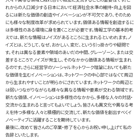
れからの人口減少する日本において経済社会水準の維持・向上を図
るには新たな価値の創造やイノベーションが不可欠であり、そのため
にも様々な制度改革が求められています。価値ある情報を創造するに
は多様性のある環境に身を置くことが必要です。情報工学の基本的考
えでは、新たな情報はノイズがあるところに生まれるといわれます。ノ
イズとは、どうして、なぜ、おかしい、変だ、という引っ掛かりや疑問で
す。それは異なる要素や領域のあいだの中間、グレーゾーン、または交
差するところでノイズが発生し、そのなかから価値ある情報が生まれ
るのです。さらに経営学のソーシャルネットワーク理論においても新た
な価値を生むイノベーションは、ネットワークの中心部ではなくて周辺
から生まれやすいことが明らかにされています。ネットワークの周辺と
は弱いつながりながらも様々な異なる情報や要素が交わる領域です。
新たな価値、イノベーションは多様性のなかから、多様な人々の対話・
交流から生まれると言ってもよいでしょう。皆さんも異文化や異なる考
えを持つ多様な人々と積極的に交流して、新たな価値を創出すべくイ
ノベーティブに活躍することを期待しています。
最後に、改めて皆さんのご卒業・修了を心からお祝い申し上げて私の
告辞といたします。