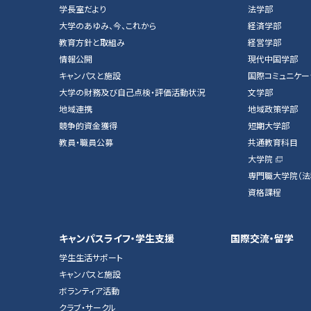
学長室だより
法学部
大学のあゆみ、今、これから
経済学部
教育方針と取組み
経営学部
情報公開
現代中国学部
キャンパスと施設
国際コミュニケー
大学の財務及び自己点検・評価活動状況
文学部
地域連携
地域政策学部
競争的資金獲得
短期大学部
教員・職員公募
共通教育科目
大学院
専門職大学院（法
資格課程
キャンパスライフ・学生支援
国際交流・留学
学生生活サポート
キャンパスと施設
ボランティア活動
クラブ・サークル