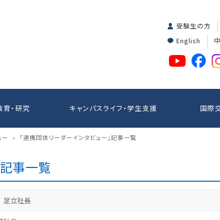
受験生の方
English
教育・研究
キャンパスライフ・学生支援
国際
ュー
「連携団体リーダーインタビュー」記事一覧
>
」記事一覧
 足立社長