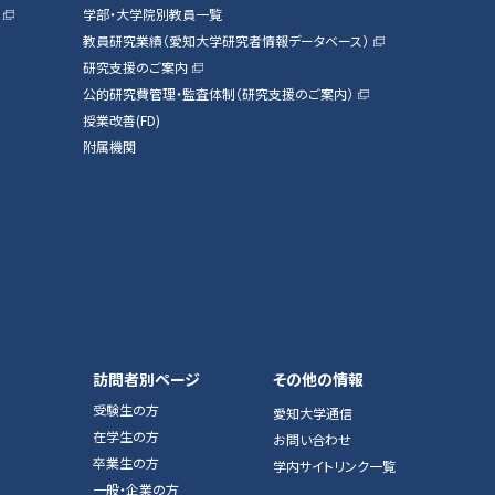
学部・大学院別教員一覧
教員研究業績（愛知大学研究者情報データベース）
研究支援のご案内
公的研究費管理・監査体制（研究支援のご案内）
授業改善(FD)
附属機関
訪問者別ページ
その他の情報
受験生の方
愛知大学通信
在学生の方
お問い合わせ
卒業生の方
学内サイトリンク一覧
一般・企業の方