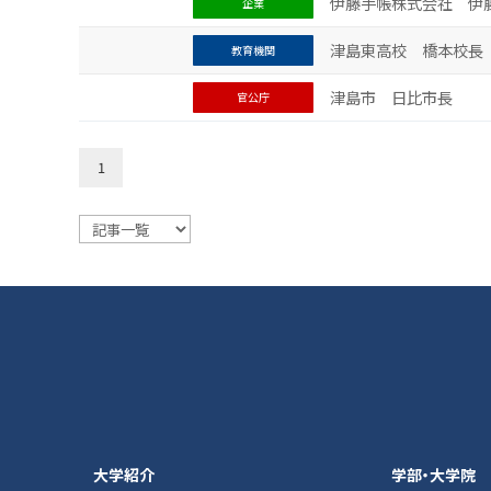
伊藤手帳株式会社 伊
企業
津島東高校 橋本校長
教育機関
津島市 日比市長
官公庁
1
大学紹介
学部・大学院