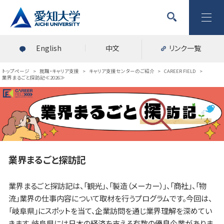
English
中文
リンク一覧
トップページ
>
就職・キャリア支援
>
キャリア支援センターのご紹介
>
CAREER FIELD
>
業界まるごと探訪記≪2026≫
業界まるごと探訪記
業界まるごと探訪記は、「観光」、「製造（メーカー）」、「商社」、「物
流」業界の仕事内容について取材を行うプログラムです。今回は、
「岐阜県」にスポットを当て、企業訪問を通じ業界理解を深めてい
きます。岐阜県には日本の経済を支える有数の優良企業がありま