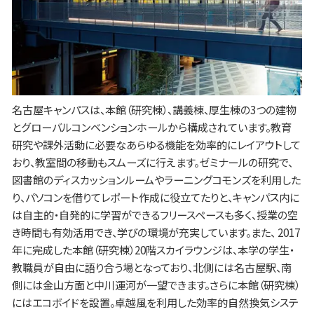
名古屋キャンパスは、本館（研究棟）、講義棟、厚生棟の3つの建物
とグローバルコンベンションホールから構成されています。教育
研究や課外活動に必要なあらゆる機能を効率的にレイアウトして
おり、教室間の移動もスムーズに行えます。ゼミナールの研究で、
図書館のディスカッションルームやラーニングコモンズを利用した
り、パソコンを借りてレポート作成に役立てたりと、キャンパス内に
は自主的・自発的に学習ができるフリースペースも多く、授業の空
き時間も有効活用でき、学びの環境が充実しています。また、 2017
年に完成した本館（研究棟）20階スカイラウンジは、本学の学生・
教職員が自由に語り合う場となっており、北側には名古屋駅、南
側には金山方面と中川運河が一望できます。さらに本館（研究棟）
にはエコボイドを設置。卓越風を利用した効率的自然換気システ