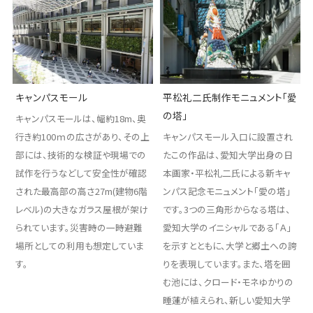
キャンパスモール
平松礼二氏制作モニュメント「愛
の塔」
キャンパスモールは、幅約18m、奥
行き約100ｍの広さがあり、その上
キャンパスモール入口に設置され
部には、技術的な検証や現場での
たこの作品は、愛知大学出身の日
試作を行うなどして安全性が確認
本画家・平松礼二氏による新キャ
された最高部の高さ27m(建物6階
ンパス記念モニュメント「愛の塔」
レベル)の大きなガラス屋根が架け
です。3つの三角形からなる塔は、
られています。災害時の一時避難
愛知大学のイニシャルである「Ａ」
場所としての利用も想定していま
を示すとともに、大学と郷土への誇
す。
りを表現しています。また、塔を囲
む池には、クロード・モネゆかりの
睡蓮が植えられ、新しい愛知大学