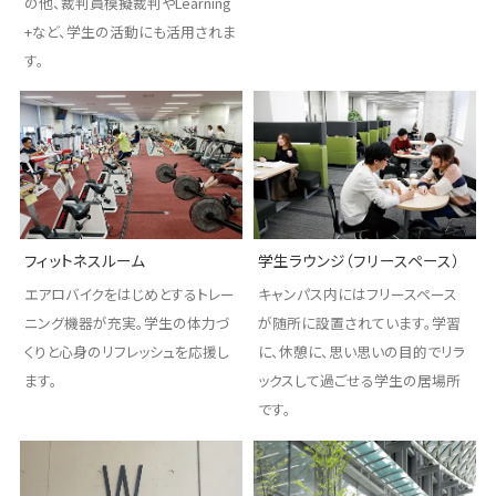
の他、裁判員模擬裁判やLearning
+など、学生の活動にも活用されま
す。
フィットネスルーム
学生ラウンジ（フリースペース）
エアロバイクをはじめとするトレー
キャンパス内にはフリースペース
ニング機器が充実。学生の体力づ
が随所に設置されています。学習
くりと心身のリフレッシュを応援し
に、休憩に、思い思いの目的でリラ
ます。
ックスして過ごせる学生の居場所
です。