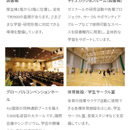
図書館
ディスカッションルーム（図書館）
厚生棟1階から3階に位置し、全体
ゼミナールの研究活動や各種プロ
で約900の座席があります。さまざ
ジェクト、サークルやボランティア
まな学習・研究形態に対応できる
グループなどで使用可能なスペー
環境を整備しています。
スを図書館内に用意し、主体的な
学習をサポートしています。
グローバルコンベンションホー
体育施設／学生サークル室
ル
体育の授業やクラブ活動に使用で
4ヵ国語の同時通訳ブースを備え
きる各種体育施設をはじめ、学生
た600名収容の大ホールです。国際
サークル室、音楽スタジオなどを完
会議やシンポジウム、学会の開催
備しています。