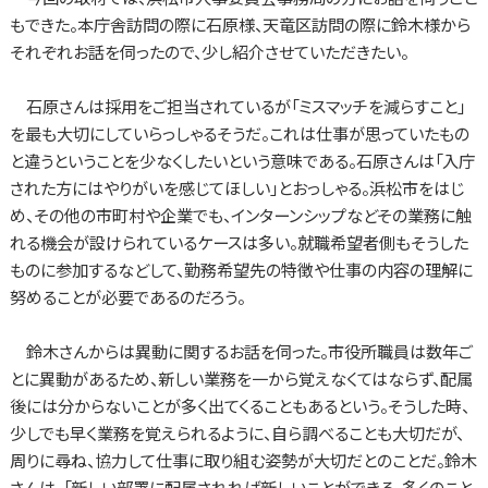
もできた。本庁舎訪問の際に石原様、天竜区訪問の際に鈴木様から
それぞれお話を伺ったので、少し紹介させていただきたい。
石原さんは採用をご担当されているが「ミスマッチを減らすこと」
を最も大切にしていらっしゃるそうだ。これは仕事が思っていたもの
と違うということを少なくしたいという意味である。石原さんは「入庁
された方にはやりがいを感じてほしい」とおっしゃる。浜松市をはじ
め、その他の市町村や企業でも、インターンシップなどその業務に触
れる機会が設けられているケースは多い。就職希望者側もそうした
ものに参加するなどして、勤務希望先の特徴や仕事の内容の理解に
努めることが必要であるのだろう。
鈴木さんからは異動に関するお話を伺った。市役所職員は数年ご
とに異動があるため、新しい業務を一から覚えなくてはならず、配属
後には分からないことが多く出てくることもあるという。そうした時、
少しでも早く業務を覚えられるように、自ら調べることも大切だが、
周りに尋ね、協力して仕事に取り組む姿勢が大切だとのことだ。鈴木
さんは、「新しい部署に配属されれば新しいことができる。多くのこと