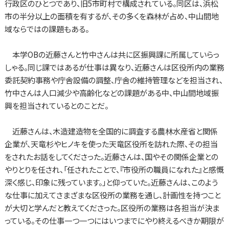
行政区のひとつであり、旧5市町村で構成されている。同区は、浜松
市の半分以上の面積を有するが、その多くを森林が占め、中山間地
域ならではの課題もある。
本学OBの近藤さんと竹中さんは共に区振興課に所属していらっ
しゃる。同じ課ではあるが仕事は異なり、近藤さんは区役所内の業務
委託契約事務や庁舎設備の調整、庁舎の維持管理などを担当され、
竹中さんは人口減少や高齢化などの課題がある中、中山間地域振
興を担当されているとのことだ。
近藤さんは、木造建造物を全国的に調査する農林水産省と関係
企業が、天竜杉やヒノキを使った天竜区役所を訪れた際、その担当
をされたお話をしてくださった。近藤さんは、国やその関係企業との
やりとりを任され、「任されたことで、『市役所の職員になれた』と感慨
深く感じ、印象に残っています。」と仰っていた。近藤さんは、このよう
な仕事に加えてさまざまな区役所の業務を通し、計画性を持つこと
が大切と学んだと教えてくださった。区役所の業務は各担当が決ま
っている。その仕事一つ一つにはいつまでにやり終えるべきか期限が