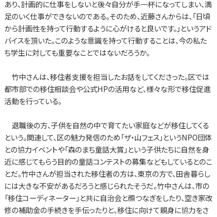
あり、計画的に仕事をしないと後々自分が手一杯になってしまい、満
足のいく仕事ができないのである。そのため、近藤さんからは、「日頃
から計画性を持って行動するように心がけると良いです。」というアド
バイスを頂いた。このような意識を持って行動することは、今の私た
ち学生に対しても重要なことではないだろうか。
竹中さんは、移住者支援を担当したお話をしてくださった。区では
都市部での移住相談会や公式HPの活用など、様々な形で移住促進
活動を行っている。
退職後の方、子供を自然の中で育てたい家庭などが移住してくる
という。関連して、区の魅力発信のため「ザ・山フェス」というNPO団体
との協力イベントや「森のまち童話大賞」という子供たちに自然を身
近に感じてもらう目的の童話コンテストの募集などもしているとのこ
とだ。竹中さんが担当された移住者の方は、東京の方で、田舎暮らし
には大きな不安があるだろうと感じられたそうだ。竹中さんは、市の
「移住コーディネーター」と共に自治会と顔つなぎをしたり、空き家改
修の補助金の手続きを手伝ったりと、移住に向けて親身に協力をさ