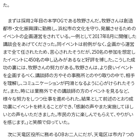
た。
まずは採用２年目の本学OGである牧野さんだ。牧野さんは創造
都市・文化振興課に勤務し、浜松市の文化を守り、発展させるための
イベントの企画運営をされている。一例として2017年8月に開催した
講談会をあげてくださった。同イベントは前例がなく、企画から運営
まで全て任されたため、苦心されたそうだが、250名の参加を想定し
たイベントに450名の申し込みがあるなど好評を博した。こうした成
功の裏には、牧野さんの努力がある。牧野さんは、より良いイベント
を企画するべく、講談師の方やその事務所とのやり取りの中で、相手
を理解し、コミュニケーションが円滑となるように心がけられたそう
だ。また、時には業務外でその講談師の方のイベントを見るなど、
様々な努力をしつつ仕事を進められた。結果として前述のとおり成
功裏にイベントを終えることができ、「感謝の声やまた実施してほし
いとの声もいただきました。市民の方に楽しんでもらえて、やりがい
を感じます。」と笑顔で仰っていた。
次に天竜区役所に務めるOBお二人にだが、天竜区は市内７つの