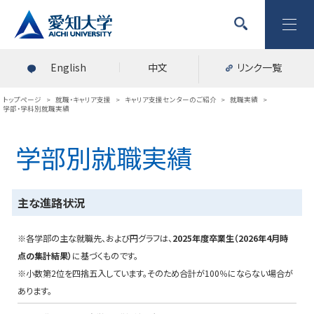
English
中文
リンク一覧
トップページ
>
就職・キャリア支援
>
キャリア支援センターのご紹介
>
就職実績
>
学部・学科別就職実績
学部別就職実績
主な進路状況
※各学部の主な就職先、および円グラフは、
2025年度卒業生（2026年4月時
点の集計結果）
に基づくものです。
※小数第2位を四捨五入しています。そのため合計が100％にならない場合が
あります。