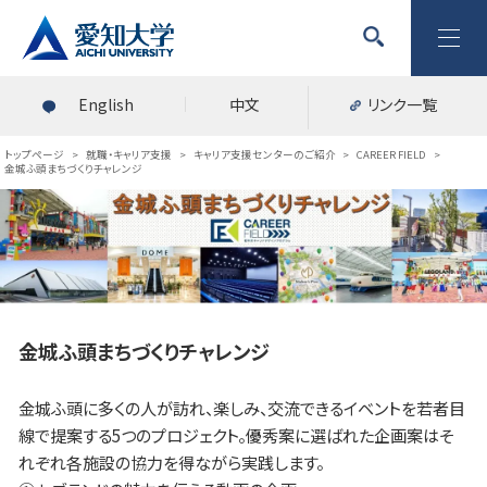
English
中文
リンク一覧
トップページ
>
就職・キャリア支援
>
キャリア支援センターのご紹介
>
CAREER FIELD
>
金城ふ頭まちづくりチャレンジ
金城ふ頭まちづくりチャレンジ
金城ふ頭に多くの人が訪れ、楽しみ、交流できるイベントを若者目
線で提案する5つのプロジェクト。優秀案に選ばれた企画案はそ
れぞれ各施設の協力を得ながら実践します。