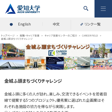
English
中文
リンク一覧
トップページ
>
就職・キャリア支援
>
キャリア支援センターのご紹介
>
CAREER FIELD
>
金城ふ頭まちづくりチャレンジ
金城ふ頭まちづくりチャレンジ
金城ふ頭に多くの人が訪れ、楽しみ、交流できるイベントを若者目
線で提案する5つのプロジェクト。優秀案に選ばれた企画案はそ
れぞれ各施設の協力を得ながら実践します。