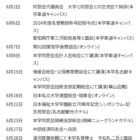
6月2日
同窓会代議員会 大学と同窓会との交流会で挨拶(本
学車道キャンパス)
6月6日
2024年度名誉教授称号記授与式(本学車道キャンパ
ス)
愛知県庁東三河総局長等と面談(本学車道キャンパス)
6月7日
第92回愛知学長懇話会(オンライン)
6月8日
本学同窓会会計人会総会にて講演(本学車道キャンパ
ス)
6月15日
後援会総会・父母教育懇談会にて講演(本学名古屋キ
ャンパス)
本学同窓会田原支部定期総会にて講演(崋山会館)
6月18日
日本私立大学連盟総会・理事会(オンライン)
6月22日
日本福祉大学学園創立70周年記念シンポジウム・記
念祝賀会(名古屋観光ホテル)
6月23日
本学同窓会岡崎支部総会(岡崎ニューグランドホテル)
6月27日
中部経済同友会へ往訪
6月28日
湯河原美術館にて本学名誉博士 平松礼二氏と面談