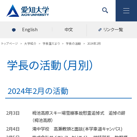
English
中文
リンク一覧
トップページ
>
大学紹介
>
学長室だより
>
学長の活動
>
2024年2月
学長の活動（月別）
2024年2月の活動
2月3日
栂池高原スキー場雪崩事故慰霊追悼式 追悼の辞
（栂池高原）
2月4日
滝中学校 高瀬教頭と面談(本学車道キャンパス)