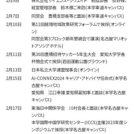
2月5日
株式会社サイエンス・クリエイト 統括部長 牧野様、
経営管理部長 鈴木様ご来訪(本学車道キャンパス)
2月7日
同窓会 豊橋支部長等と面談(本学車道キャンパス)
2月10日
第11回越境地域政策研究フォーラムで挨拶(オンライ
ン)
同窓会第3ブロック新年懇親会で講演(名古屋マリオッ
トアソシアホテル)
2月11日
第30回豊橋招待サッカー5年生大会 愛知大学学長
杯閉会式で挨拶(岩田運動公園グラウンド)
2月13日
日本私立大学連盟理事会(オンライン)
2月15日
Ai-CONNEX2024 キャリア・アドバイザ任命式(本学名
古屋キャンパス)
愛知県 江口幸雄 愛知県副知事と面談(本学名古屋
キャンパス)
2月17日
東海日中関係学会 川村会長と面談(本学名古屋キャ
ンパス)
本学国際中国学研究センター(ICCS)主催2023年度シ
ンポジウムで挨拶(本学名古屋キャンパス)