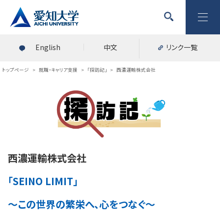
English
中文
リンク一覧
トップページ
>
就職・キャリア支援
>
「探訪記」
>
西濃運輸株式会社
西濃運輸株式会社
「SEINO LIMIT」
～この世界の繁栄へ、心をつなぐ～