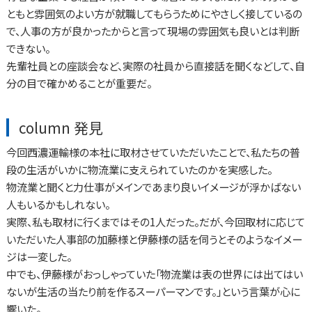
ともと雰囲気のよい方が就職してもらうためにやさしく接しているの
で、人事の方が良かったからと言って現場の雰囲気も良いとは判断
できない。
先輩社員との座談会など、実際の社員から直接話を聞くなどして、自
分の目で確かめることが重要だ。
column 発見
今回西濃運輸様の本社に取材させていただいたことで、私たちの普
段の生活がいかに物流業に支えられていたのかを実感した。
物流業と聞くと力仕事がメインであまり良いイメージが浮かばない
人もいるかもしれない。
実際、私も取材に行くまではその1人だった。だが、今回取材に応じて
いただいた人事部の加藤様と伊藤様の話を伺うとそのようなイメー
ジは一変した。
中でも、伊藤様がおっしゃっていた「物流業は表の世界には出てはい
ないが生活の当たり前を作るスーパーマンです。」という言葉が心に
響いた。