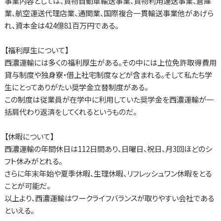
事業内容としては、貨物自動車輸送事業、貨物利用運送事業、倉庫
業、航空運送代理店業、通関業、国際複合一貫輸送事業他があげら
れ、資本金は424億81百万円である。
【福利厚生について】
西濃運輸には多くの福利厚生がある。その中には上位免許取得費用
貸与制度や独身寮・借上社宅制度などが含まれる。そして私たち学
生にとってありがたい奨学金立替制度がある。
この制度は従業員が在学中に利用していた奨学金を西濃運輸が一
括肩代わり返済をしてくれるというものだ。
【休暇について】
西濃運輸の年間休日は112日間あり、日曜日、祝日、月3回ほどのシ
フト休みがとれる。
さらに年末年始や夏季休暇、生理休暇、リフレッシュワン休暇をとる
ことが可能だ。
以上より、西濃運輸はワークライフバランスが取りやすい会社である
といえる。