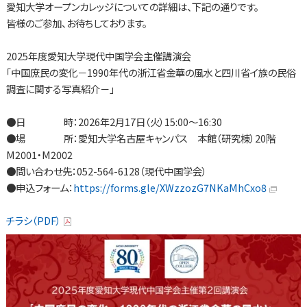
愛知大学オープンカレッジについての詳細は、下記の通りです。
皆様のご参加、お待ちしております。
2025年度愛知大学現代中国学会主催講演会
｢中国庶民の変化－1990年代の浙江省金華の風水と四川省イ族の民俗
調査に関する写真紹介－｣
●日 時：2026年2月17日（火）15:00～16:30
●場 所：愛知大学名古屋キャンパス 本館（研究棟）20階
M2001・M2002
●問い合わせ先：052-564-6128（現代中国学会）
●申込フォーム：
https://forms.gle/XWzzozG7NKaMhCxo8
チラシ（PDF）