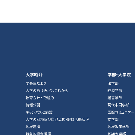
大学紹介
学部・大学院
学長室だより
法学部
大学のあゆみ、今、これから
経済学部
教育方針と取組み
経営学部
情報公開
現代中国学部
キャンパスと施設
国際コミュニケー
大学の財務及び自己点検・評価活動状況
文学部
地域連携
地域政策学部
競争的資金獲得
短期大学部