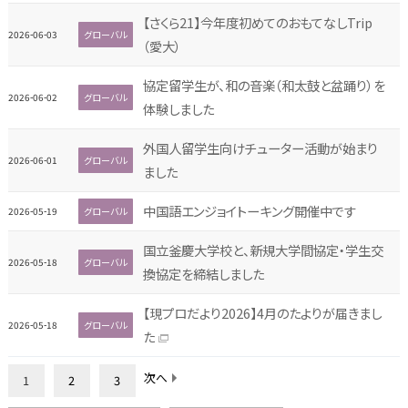
【さくら21】今年度初めてのおもてなしTrip
2026-06-03
グローバル
（愛大）
協定留学生が、和の音楽（和太鼓と盆踊り）を
2026-06-02
グローバル
体験しました
外国人留学生向けチューター活動が始まり
2026-06-01
グローバル
ました
中国語エンジョイトーキング開催中です
2026-05-19
グローバル
国立釜慶大学校と、新規大学間協定・学生交
2026-05-18
グローバル
換協定を締結しました
【現プロだより2026】4月のたよりが届きまし
2026-05-18
グローバル
た
次へ
1
2
3