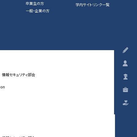
卒業生の方
学内サイトリンク一覧
一般・企業の方
受
在
情報セキュリティ部会
卒
ion
一
ご