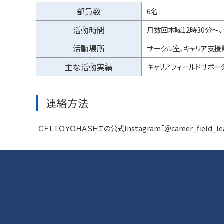
部員数
6名
活動時間
月数回木曜12時30分～
活動場所
サークル室、キャリア支援
主な活動実績
キャリアフィールドサポー
連絡方法
ＣＦＬＴＯＹＯＨＡＳＨＩの公式Instagram「＠career_field_l