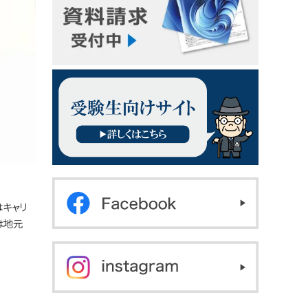
はキャリ
は地元