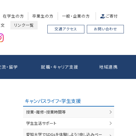
在学生の方
卒業生の方
一般・企業の方
ご寄付
中文
リンク一覧
交通アクセス
お問い合わせ
交流・留学
就職・キャリア支援
地域連携
キャンパスライフ・学生支援
授業・履修・授業時間等
学生生活サポート
愛知大学でSDGsを体験しよう！申し込みペー