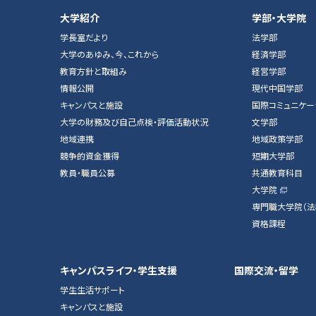
大学紹介
学部・大学院
学長室だより
法学部
大学のあゆみ、今、これから
経済学部
教育方針と取組み
経営学部
情報公開
現代中国学部
キャンパスと施設
国際コミュニケー
大学の財務及び自己点検・評価活動状況
文学部
地域連携
地域政策学部
競争的資金獲得
短期大学部
教員・職員公募
共通教育科目
大学院
専門職大学院（法
資格課程
キャンパスライフ・学生支援
国際交流・留学
学生生活サポート
キャンパスと施設