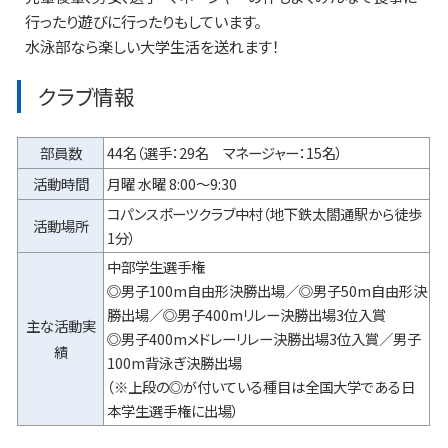
行ったり遊びに行ったりもしています。
水泳部なら楽しい大学生活を送れます！
クラブ情報
部員数
44名（選手：29名 マネージャー：15名）
活動時間
月曜 水曜 8:00～9:30
コパンスポーツクラブ中村（地下鉄太閤通駅から徒歩
活動場所
1分）
中部学生選手権
◎男子100m自由形決勝出場／◎男子50m自由形決
勝出場／◎男子400mリレー決勝出場3位入賞
主な活動実
◎男子400mメドレーリレー決勝出場3位入賞／男子
績
100m背泳ぎ決勝出場
（※上段の◎が付いている種目は全国大学である日
本学生選手権に出場）