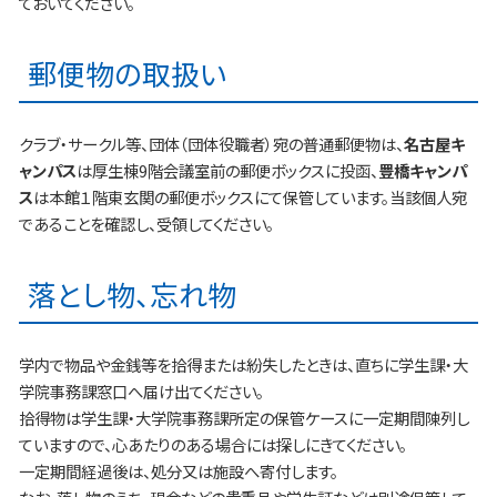
ておいてください。
郵便物の取扱い
クラブ・サークル等、団体（団体役職者）宛の普通郵便物は、
名古屋キ
ャンパス
は厚生棟9階会議室前の郵便ボックスに投函、
豊橋キャンパ
ス
は本館１階東玄関の郵便ボックスにて保管しています。当該個人宛
であることを確認し、受領してください。
落とし物、忘れ物
学内で物品や金銭等を拾得または紛失したときは、直ちに学生課・大
学院事務課窓口へ届け出てください。
拾得物は学生課・大学院事務課所定の保管ケースに一定期間陳列し
ていますので、心あたりのある場合には探しにきてください。
一定期間経過後は、処分又は施設へ寄付します。