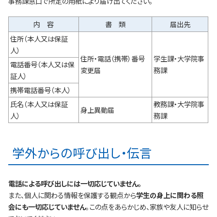
事務課窓口で所定の用紙により届け出てください。
内 容
書 類
届出先
住所（本人又は保証
人）
住所・電話（携帯）番号
学生課・大学院事
電話番号（本人又は保
変更届
務課
証人）
携帯電話番号（本人）
氏名（本人又は保証
教務課・大学院事
身上異動届
人）
務課
学外からの呼び出し・伝言
電話による呼び出しには一切応じていません。
また、個人に関わる情報を保護する観点から
学生の身上に関わる照
会にも一切応じていません
。この点をあらかじめ、家族や友人に知らせ