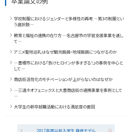
卒業論文の例
学校制服におけるジェンダーと多様性の再考 ―第3の制服とい
う選択肢―
教育と福祉の連携の在り方 ―名古屋市の学習支援事業を通し
て―
アニメ聖地巡礼はなぜ観光振興・地域振興につながるのか
―豊橋市における『負けヒロインが多すぎる！』の事例を中心と
して―
商店街活性化のモチベーションが上がらないのはなぜか
―三遠ネオフェニックスと大豊商店街の連携事業を事例として
―
大学生の新卒就職活動における満足度の要因
2017年度以前入学生 履修モデル