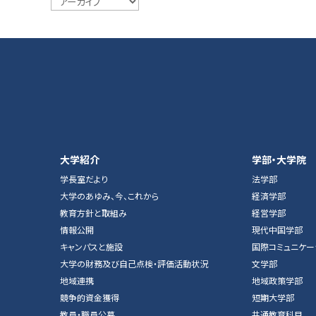
大学紹介
学部・大学院
学長室だより
法学部
大学のあゆみ、今、これから
経済学部
教育方針と取組み
経営学部
情報公開
現代中国学部
キャンパスと施設
国際コミュニケー
大学の財務及び自己点検・評価活動状況
文学部
地域連携
地域政策学部
競争的資金獲得
短期大学部
教員・職員公募
共通教育科目