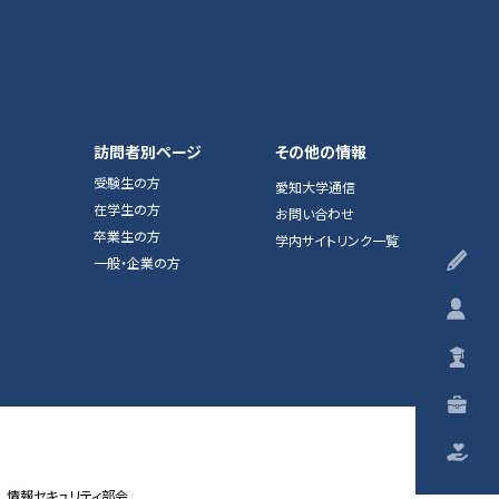
訪問者別ページ
その他の情報
受験生の方
愛知大学通信
在学生の方
お問い合わせ
卒業生の方
学内サイトリンク一覧
受
一般・企業の方
在
卒
一
ご
情報セキュリティ部会