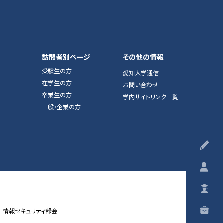
訪問者別ページ
その他の情報
受験生の方
愛知大学通信
在学生の方
お問い合わせ
卒業生の方
学内サイトリンク一覧
一般・企業の方
受
在
卒
一
情報セキュリティ部会