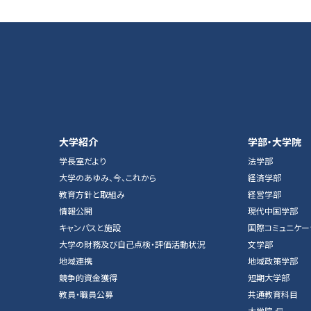
大学紹介
学部・大学院
学長室だより
法学部
大学のあゆみ、今、これから
経済学部
教育方針と取組み
経営学部
情報公開
現代中国学部
キャンパスと施設
国際コミュニケー
大学の財務及び自己点検・評価活動状況
文学部
地域連携
地域政策学部
競争的資金獲得
短期大学部
教員・職員公募
共通教育科目
大学院