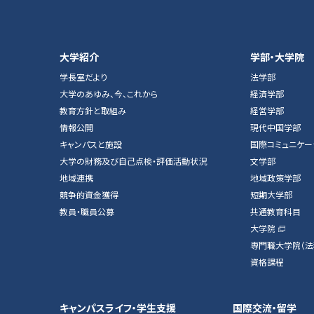
大学紹介
学部・大学院
学長室だより
法学部
大学のあゆみ、今、これから
経済学部
教育方針と取組み
経営学部
情報公開
現代中国学部
キャンパスと施設
国際コミュニケー
大学の財務及び自己点検・評価活動状況
文学部
地域連携
地域政策学部
競争的資金獲得
短期大学部
教員・職員公募
共通教育科目
大学院
専門職大学院（法
資格課程
キャンパスライフ・学生支援
国際交流・留学