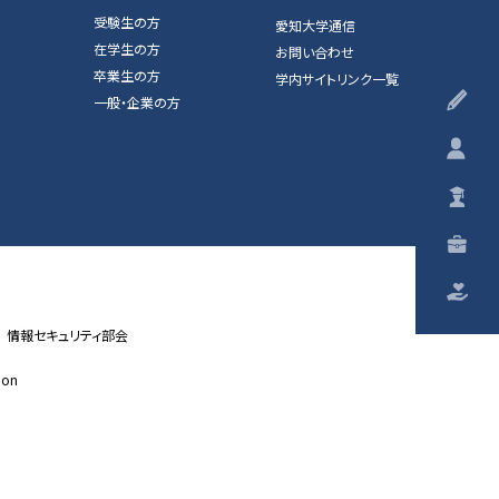
受験生の方
愛知大学通信
在学生の方
お問い合わせ
卒業生の方
学内サイトリンク一覧
受
一般・企業の方
在
卒
一
ご
情報セキュリティ部会
ion