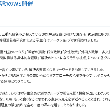
活動のWS開催
人は、三重県桑名市が抱えている課題解決提案に向けた調査・研究活動に取り組
と博報堂若者研究所による学生向けワークショップが開催されました。
備と賑わいづくり」「若者の孤独・孤立政策」「女性政策」「外国人政策 多文
課題に関する具体的な経験」「解決のヒントになりそうな視点」について各グル
一言ずつ書いていき、解決の要素となるキーワードを抽出していきました。
ーから、別の角度からの質問や異なるアプローチの指摘を多々受け、そこから
る好機となりました。
みが残り、その他の学生全員が別のグループの報告を聞く機会が2回にわたって
なった点、もっと良くなると思われる点」の2点を必ず述べることとされ、それ
問題点の浮き彫りを含め一層の深みを増すこととなりました。