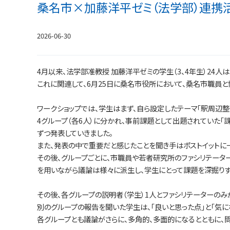
桑名市×加藤洋平ゼミ（法学部）連携
2026-06-30
4月以来、法学部准教授 加藤洋平ゼミの学生（3、4年生）24
これに関連して、6月25日に桑名市役所において、桑名市職員
ワークショップでは、学生はまず、自ら設定したテーマ「駅周辺整
4グループ（各6人）に分かれ、事前課題として出題されていた「
ずつ発表していきました。
また、発表の中で重要だと感じたことを聞き手はポストイットに
その後、グループごとに、市職員や若者研究所のファシリテータ
を用いながら議論は様々に派生し、学生にとって課題を深掘りす
その後、各グループの説明者（学生）1人とファシリテーターの
別のグループの報告を聞いた学生は、「良いと思った点」と「気に
各グループとも議論がさらに、多角的、多面的になるとともに、