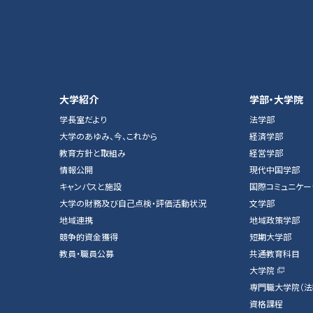
大学紹介
学部・大学院
学長室だより
法学部
大学のあゆみ、今、これから
経済学部
教育方針と取組み
経営学部
情報公開
現代中国学部
キャンパスと施設
国際コミュニケー
大学の財務及び自己点検・評価活動状況
文学部
地域連携
地域政策学部
競争的資金獲得
短期大学部
教員・職員公募
共通教育科目
大学院
専門職大学院（法
資格課程