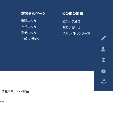
訪問者別ページ
その他の情報
受験生の方
愛知大学通信
在学生の方
お問い合わせ
卒業生の方
学内サイトリンク一覧
受
一般・企業の方
在
卒
一
ご
情報セキュリティ部会
ion