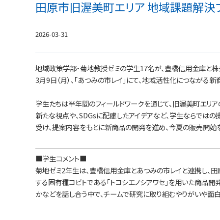
田原市旧渥美町エリア 地域課題解決
2026-03-31
地域政策学部・菊地教授ゼミの学生17名が、豊橋信用金庫と
3月9日（月）、「あつみの市レイ」にて、地域活性化につながる
学生たちは半年間のフィールドワークを通じて、旧渥美町エリア
新たな視点や、SDGsに配慮したアイデアなど、学生ならでは
受け、提案内容をもとに新商品の開発を進め、今夏の販売開始を
■学生コメント■
菊地ゼミ2年生は、豊橋信用金庫とあつみの市レイと連携し、田
する固有種コビトである「トコシエノシアワセ」を用いた商品開
かなどを話し合う中で、チームで研究に取り組むやりがいや面白