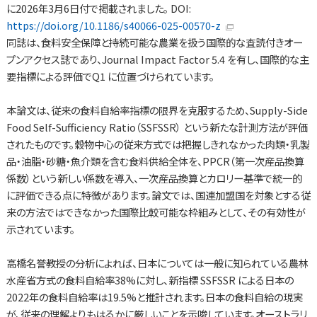
に2026年3月6日付で掲載されました。 DOI:
https://doi.org/10.1186/s40066-025-00570-z
同誌は、食料安全保障と持続可能な農業を扱う国際的な査読付きオー
プンアクセス誌であり、Journal Impact Factor 5.4 を有し、国際的な主
要指標による評価でQ1 に位置づけられています。
本論文は、従来の食料自給率指標の限界を克服するため、Supply-Side
Food Self-Sufficiency Ratio（SSFSSR） という新たな計測方法が評価
されたものです。穀物中心の従来方式では把握しきれなかった肉類・乳製
品・油脂・砂糖・魚介類を含む食料供給全体を、PPCR（第一次産品換算
係数）という新しい係数を導入、一次産品換算とカロリー基準で統一的
に評価できる点に特徴があります。論文では、国連加盟国を対象とする従
来の方法ではできなかった国際比較可能な枠組みとして、その有効性が
示されています。
高橋名誉教授の分析によれば、日本については一般に知られている農林
水産省方式の食料自給率38%に対し、新指標 SSFSSR による日本の
2022年の食料自給率は19.5%と推計されます。日本の食料自給の現実
が、従来の理解よりもはるかに厳しいことを示唆しています。オーストラリ