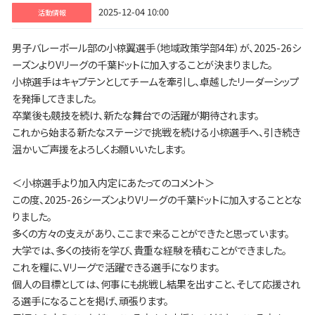
2025-12-04 10:00
活動情報
男子バレーボール部の小椋翼選手（地域政策学部4年）が、2025-26シ
ーズンよりVリーグの千葉ドットに加入することが決まりました。
小椋選手はキャプテンとしてチームを牽引し、卓越したリーダーシップ
を発揮してきました。
卒業後も競技を続け、新たな舞台での活躍が期待されます。
これから始まる新たなステージで挑戦を続ける小椋選手へ、引き続き
温かいご声援をよろしくお願いいたします。
＜小椋選手より加入内定にあたってのコメント＞
この度、2025-26シーズンよりVリーグの千葉ドットに加入することとな
りました。
多くの方々の支えがあり、ここまで来ることができたと思っています。
大学では、多くの技術を学び、貴重な経験を積むことができました。
これを糧に、Vリーグで活躍できる選手になります。
個人の目標としては、何事にも挑戦し結果を出すこと、そして応援され
る選手になることを掲げ、頑張ります。