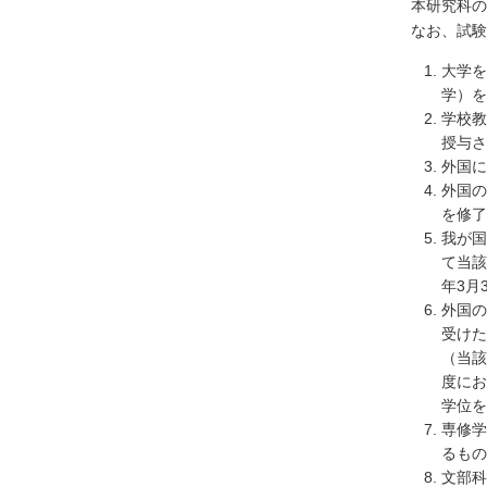
本研究科の
なお、試験
大学を
学）
学校教
授与さ
外国に
外国の
を修了
我が国
て当該
年3月
外国の
受けた
（当該
度にお
学位を
専修学
るもの
文部科