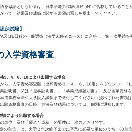
語を母語としない者は、日本語能力試験(JLPT)N1に合格しているこ
がって、結果及び成績に関する書類の写しを提出してください。
認定試験】
年度A又はB日程の一般選抜（法学未修者コース）に合格し、第一次手続
の入学資格審査
格3、4、6、10により出願する場合
ら
から、入学資格審査願（出願資格３、４、６、10用）をダウンロード
卒業証明書」又は「退学証明書」、「学業成績証明書」、及び国家資格
課車道事務室法科大学院入試係まで送付してください（提出された書類
、出願資格審査の日時、方法及び結果については、個別に通知します。
格9により出願する場合
定の単位」及び「優れた成績」の要件は、次のとおりです。
定の単位」は、大学２年次終了までに卒業に必要な単位のうち、60単