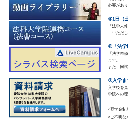
必要があり
⑤1日（
「法学未修
※ただし
⑥「法学
「法学未修
ます。
また、同試
⑦入学ま
入学後を見
学院への理
○奨学金制
○ご不明な