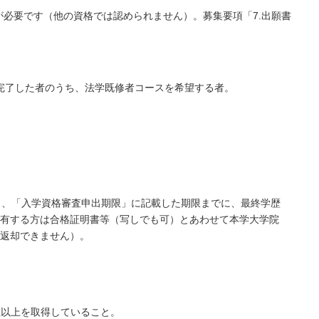
とが必要です（他の資格では認められません）。募集要項「7.出願書
を完了した者のうち、法学既修者コースを希望する者。
し、「入学資格審査申出期限」に記載した期限までに、最終学歴
を有する方は合格証明書等（写しでも可）とあわせて本学大学院
は返却できません）。
位以上を取得していること。