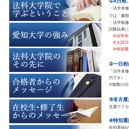
①A日程
・法学未修
では「書類
・法学既修
試験結果に
※法学未
※入試日
※特別選抜
②一日程
「法学未修
円です）。
※複数の日
③名古屋
交通アクセ
④特別選
特別選抜Ⅰ