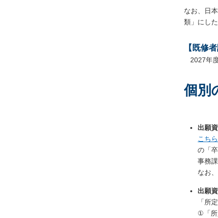
なお、日本
類」にした
【既修者
2027
個別
出願資
こち
の「
事務
なお
出願資
「所
①「所