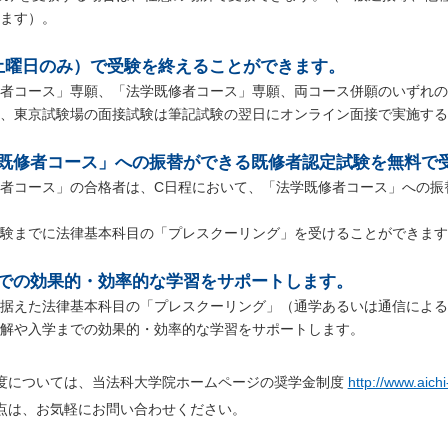
ます）。
土曜日のみ）で受験を終えることができます。
者コース」専願、「法学既修者コース」専願、両コース併願のいずれの
、東京試験場の面接試験は筆記試験の翌日にオンライン面接で実施する
既修者コース」への振替ができる既修者認定試験を無料で
者コース」の合格者は、C日程において、「法学既修者コース」への振
験までに法律基本科目の「プレスクーリング」を受けることができます
での効果的・効率的な学習をサポートします。
据えた法律基本科目の「プレスクーリング」（通学あるいは通信による
解や入学までの効果的・効率的な学習をサポートします。
度については、当法科大学院ホームページの奨学金制度
http://www.aichi
点は、お気軽にお問い合わせください。