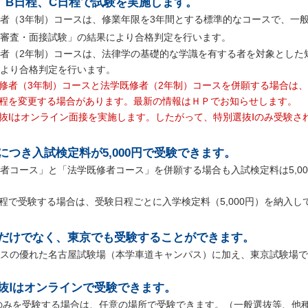
、B日程、C日程で試験を実施します。
者（3年制）コースは、修業年限を3年間とする標準的なコースで、一
審査・面接試験」の結果により合格判定を行います。
者（2年制）コースは、法律学の基礎的な学識を有する者を対象とした
より合格判定を行います。
修者（3年制）コースと法学既修者（2年制）コースを併願する場合は
程を変更する場合があります。最新の情報はＨＰでお知らせします。
Ⅰはオンライン面接を実施します。したがって、特別選抜Ⅰのみ受験さ
につき入試検定料が5,000円で受験できます。
者コース」と「法学既修者コース」を併願する場合も入試検定料は5,00
程で受験する場合は、受験日程ごとに入学検定料（5,000円）を納入
だけでなく、東京でも受験することができます。
スの優れた名古屋試験場（本学車道キャンパス）に加え、東京試験場で
抜Ⅰはオンラインで受験できます。
のみを受験する場合は、任意の場所で受験できます。（一般選抜等、他