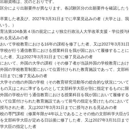
出願資格は、次のとおりです。
区分により出願要件が異なります。各試験区分の出願要件を確認したう
卒業した者及び、2027年3月31日までに卒業見込みの者（大学とは、
をいう。）
育法第104条第４項の規定により独立行政法人大学改革支援・学位授与機
れる見込みの者
おいて学校教育における16年の課程を修了した者、又は2027年3月31
学校が行う通信教育における授業科目を我が国において履修することに
した者、又は2027年3月31日までに修了見込みの者
において、外国の大学の課程（その修了者が当該外国の学校教育におけ
外国の学校教育制度において位置付けられた教育施設であって、文部科
31日までに修了見込みの者
大学その他の外国の学校（その教育研究活動等の総合的な状況について
もの又はこれに準ずるものとして文部科学大臣が別に指定するものに限
外国の学校が行う通信教育における授業科目を我が国において履修する
いて位置付けられた教育施設であって前号の指定を受けたものにおいて
授与された者、又は2027年3月31日までに授与される見込みの者
校の専門課程（修業年限が4年以上であることその他の文部科学大臣が
を文部科学大臣が定める日以後に修了した者、又は2027年3月31日ま
学大臣の指定した者