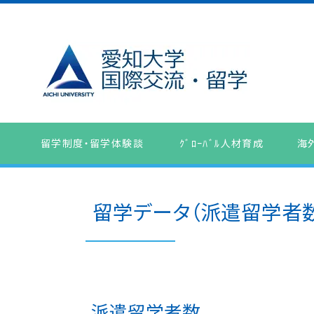
留学制度・留学体験談
ｸﾞﾛｰﾊﾞﾙ人材育成
海
留学データ（派遣留学者
派遣留学者数